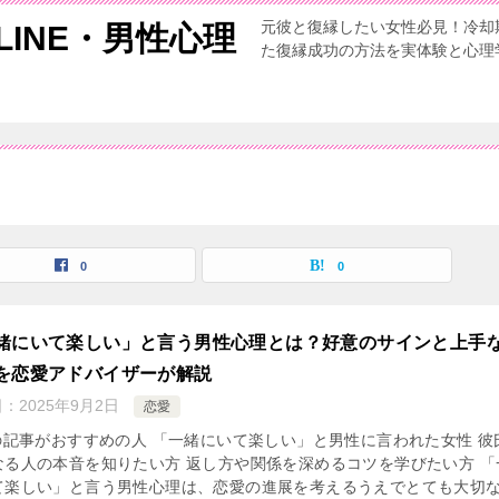
元彼と復縁したい女性必見！冷却
INE・男性心理
た復縁成功の方法を実体験と心理
0
0
緒にいて楽しい」と言う男性心理とは？好意のサインと上手
を恋愛アドバイザーが解説
日：
2025年9月2日
恋愛
この記事がおすすめの人 「一緒にいて楽しい」と男性に言われた女性 彼
なる人の本音を知りたい方 返し方や関係を深めるコツを学びたい方 「
て楽しい」と言う男性心理は、恋愛の進展を考えるうえでとても大切