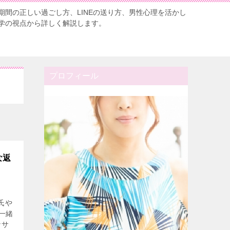
期間の正しい過ごし方、LINEの送り方、男性心理を活かし
学の視点から詳しく解説します。
プロフィール
な返
氏や
一緒
なサ