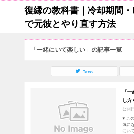
復縁の教科書｜冷却期間・L
で元彼とやり直す方法
「一緒にいて楽しい」の記事一覧
Tweet
「一
し方
公開
♥ 
気に
にい