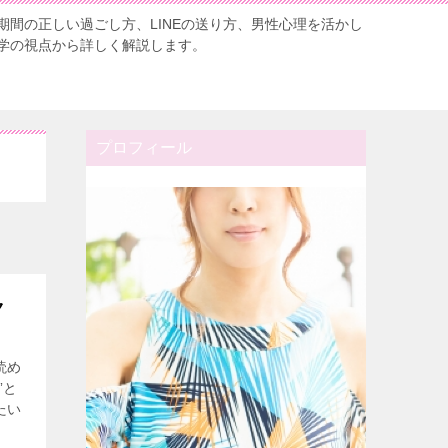
期間の正しい過ごし方、LINEの送り方、男性心理を活かし
学の視点から詳しく解説します。
プロフィール
ク
読め
”と
たい