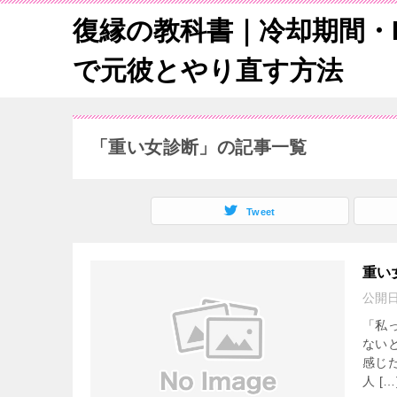
復縁の教科書｜冷却期間・L
で元彼とやり直す方法
「重い女診断」の記事一覧
Tweet
重い
公開
「私
ない
感じ
人 […