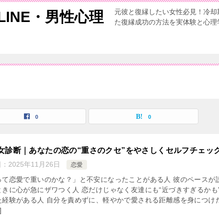
元彼と復縁したい女性必見！冷却
INE・男性心理
た復縁成功の方法を実体験と心理
0
0
女診断｜あなたの恋の“重さのクセ”をやさしくセルフチェッ
日：
2025年11月26日
恋愛
って恋愛で重いのかな？」と不安になったことがある人 彼のペースが
ときに心が急にザワつく人 恋だけじゃなく友達にも“近づきすぎるかも
た経験がある人 自分を責めずに、軽やかで愛される距離感を身につけ
]