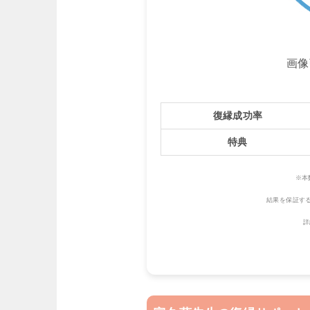
画像
復縁成功率
特典
※本
結果を保証す