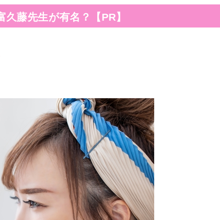
富久藤先生が有名？【PR】
ら