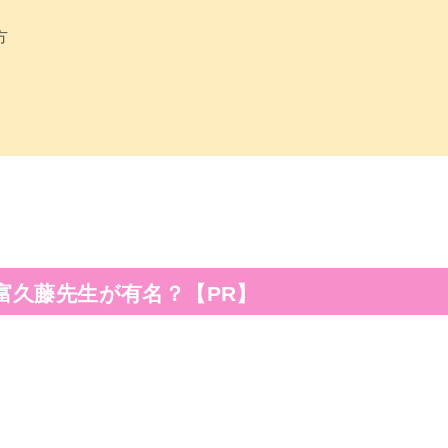
方
富久藤先生が有名？【PR】
ら