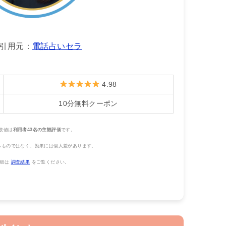
引用元：
電話占いセラ
4.98
10分無料クーポン
数値は
利用者43名の主観評価
です。
るものではなく、効果には個人差があります。
詳細は
調査結果
をご覧ください。