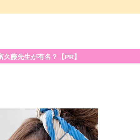
富久藤先生が有名？【PR】
ら