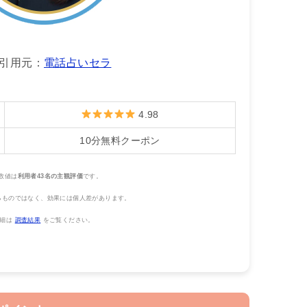
引用元：
電話占いセラ
4.98
10分無料クーポン
数値は
利用者43名の主観評価
です。
るものではなく、効果には個人差があります。
詳細は
調査結果
をご覧ください。