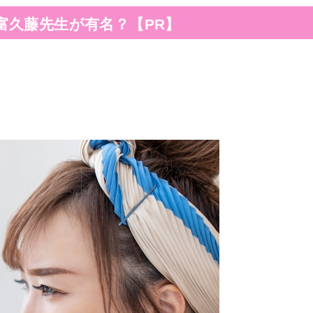
富久藤先生が有名？【PR】
ら