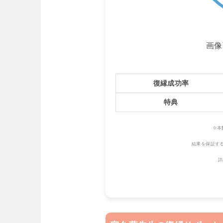
画像
復縁成功率
特典
※本
結果を保証す