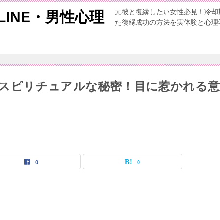
元彼と復縁したい女性必見！冷却
INE・男性心理
た復縁成功の方法を実体験と心理
スピリチュアルな秘密！目に惹かれる意
0
0