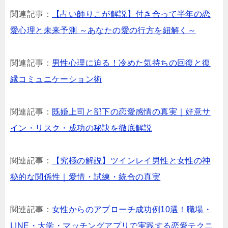
関連記事：
【占い師りこが解説】付き合って半年の恋
愛心理と未来予測 ～あなたの愛の行方を紐解く～
関連記事：
男性心理に迫る！冷めた気持ちの回復と復
縁コミュニケーション術
関連記事：
既婚上司と部下の恋愛感情の真実｜好意サ
イン・リスク・成功の秘訣を徹底解説
関連記事：
【究極の解説】ツインレイ男性と女性の神
秘的な関係性｜愛情・試練・統合の真実
関連記事：
女性からのアプローチ成功例10選！職場・
LINE・大学・マッチングアプリで実践する恋愛テクニ