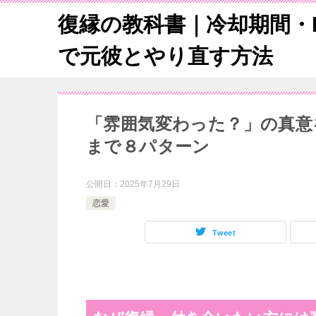
復縁の教科書｜冷却期間・L
で元彼とやり直す方法
「雰囲気変わった？」の真意
まで８パターン
公開日：
2025年7月29日
恋愛
Tweet