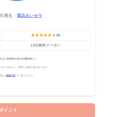
引用元：
電話占いセラ
4.98
10分無料クーポン
数値は
利用者43名の主観評価
です。
るものではなく、効果には個人差があります。
詳細は
調査結果
をご覧ください。
ポイント