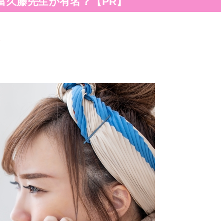
富久藤先生が有名？【PR】
ら