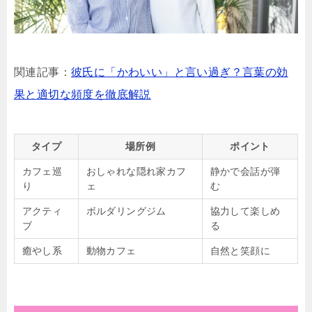
関連記事：
彼氏に「かわいい」と言い過ぎ？言葉の効
果と適切な頻度を徹底解説
タイプ
場所例
ポイント
カフェ巡
おしゃれな隠れ家カフ
静かで会話が弾
り
ェ
む
アクティ
ボルダリングジム
協力して楽しめ
ブ
る
癒やし系
動物カフェ
自然と笑顔に