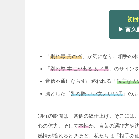
初回
▶ 富
「
別れ際 男の器
」が気になり、相手の本
「
別れ際 本性が出る 女／男
」のサイン
音信不通にならずに終われる「
誠実な人
凛とした「
別れ際 いい女／いい男
」のふ
別れの瞬間は、関係の総仕上げ。そこには
心の体力、そして
本性
が、言葉の選び方や
感情が揺れるときほど、私たちは「相手の