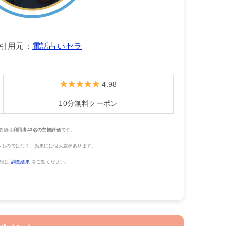
引用元：
電話占いセラ
4.98
10分無料クーポン
数値は
利用者43名の主観評価
です。
るものではなく、効果には個人差があります。
詳細は
調査結果
をご覧ください。