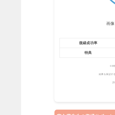
画像
復縁成功率
特典
※本
結果を保証す