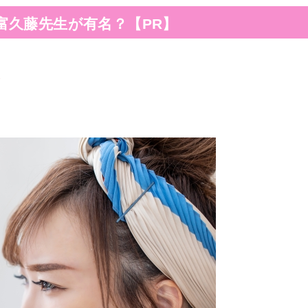
富久藤先生が有名？【PR】
ら