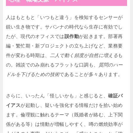
人はもともと「いつもと違う」を検知するセンサーが
鋭い生き物です。サバンナの時代なら生存に有効でし
たが、現代のオフィスでは
誤作動
が起きます。部署再
編・繁忙期・新プロジェクトの立ち上げなど、業務要
件が変わる時期は、
二人で動く頻度が自然に増える
も
の。雑談でのみ崩れるフラットな口調も、
質問のハー
ドルを下げるための技術
であることが多々あります。
さらに、いったん「怪しいかも」と感じると、
確証バ
イアス
が起動し、疑いを強化する情報だけを拾い始め
ます。倫理観に触れるテーマ（既婚者が絡む、上下関
係がある等）は情動が増幅しやすく、噂の燃焼効率が