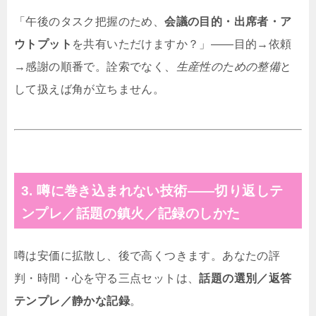
「午後のタスク把握のため、
会議の目的・出席者・ア
ウトプット
を共有いただけますか？」——目的→依頼
→感謝の順番で。詮索でなく、
生産性のための整備
と
して扱えば角が立ちません。
3. 噂に巻き込まれない技術——切り返しテ
ンプレ／話題の鎮火／記録のしかた
噂は安価に拡散し、後で高くつきます。あなたの評
判・時間・心を守る三点セットは、
話題の選別／返答
テンプレ／静かな記録
。