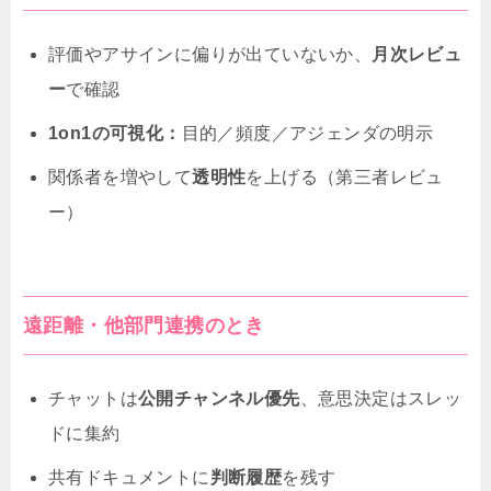
評価やアサインに偏りが出ていないか、
月次レビュ
ー
で確認
1on1の可視化：
目的／頻度／アジェンダの明示
関係者を増やして
透明性
を上げる（第三者レビュ
ー）
遠距離・他部門連携のとき
チャットは
公開チャンネル優先
、意思決定はスレッ
ドに集約
共有ドキュメントに
判断履歴
を残す