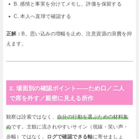
B. 感情と事実を分けてメモし、評価を保留する
C. 本人へ直球で確認する
正解：
B。思い込みの増幅を止め、注意資源の浪費を抑
えます。
2. 場面別の確認ポイント——ため口／二人
で席を外す／親密に見える所作
観察は詮索ではなく、
自分の行動を選ぶための材料集
め
です。主観に流されやすいサイン（視線・笑い声・
歩幅）ではなく、
ログで確認できる軸
に寄せましょ