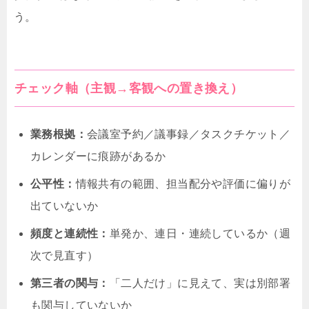
う。
チェック軸（主観→客観への置き換え）
業務根拠：
会議室予約／議事録／タスクチケット／
カレンダーに痕跡があるか
公平性：
情報共有の範囲、担当配分や評価に偏りが
出ていないか
頻度と連続性：
単発か、連日・連続しているか（週
次で見直す）
第三者の関与：
「二人だけ」に見えて、実は別部署
も関与していないか