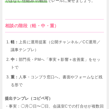
ではなく“仕組み”の観点
でレールに乗せましょう。
相談の階段（軽・中・重）
軽：
上長に運用提案（公開チャンネル／CC運用／
議事テンプレ）
中：
部門長・PMへ「事実＋影響＋改善案」をセッ
トで
重：
人事・コンプラ窓口へ。書面やフォームなど残
る形で
提出テンプレ（コピペ可）
・事実：◯月◯日〜◯日、会議室Cでの打合せが複数回