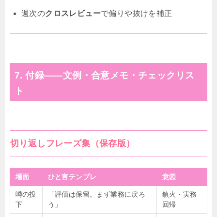
週次の
クロスレビュー
で偏りや抜けを補正
7. 付録——文例・合意メモ・チェックリス
ト
切り返しフレーズ集（保存版）
場面
ひと言テンプレ
意図
噂の投
「評価は保留。まず業務に戻ろ
鎮火・実務
下
う」
回帰