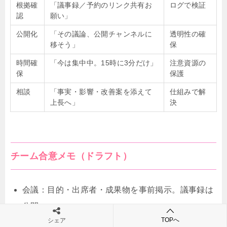
根拠確
「議事録／予約のリンク共有お
ログで検証
認
願い」
公開化
「その議論、公開チャンネルに
透明性の確
移そう」
保
時間確
「今は集中中。15時に3分だけ」
注意資源の
保
保護
相談
「事実・影響・改善案を添えて
仕組みで解
上長へ」
決
チーム合意メモ（ドラフト）
会議：目的・出席者・成果物を事前掲示。議事録は
公開
TOPへ
シェア
情報：重要共有はCC／公開スレ。個人DM決裁は原