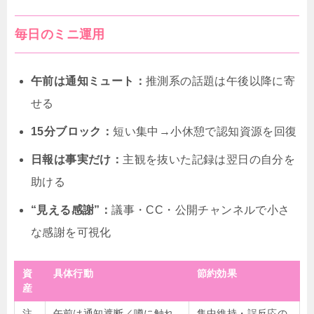
毎日のミニ運用
午前は通知ミュート：
推測系の話題は午後以降に寄
せる
15分ブロック：
短い集中→小休憩で認知資源を回復
日報は事実だけ：
主観を抜いた記録は翌日の自分を
助ける
“見える感謝”：
議事・CC・公開チャンネルで小さ
な感謝を可視化
資
具体行動
節約効果
産
注
午前は通知遮断／噂に触れ
集中維持・誤反応の