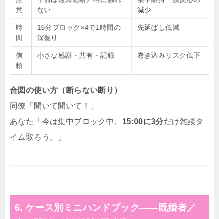
意
ない
減少
時
15分ブロック×4で1時間の
先延ばし低減
間
深掘り
信
小さな感謝・共有・記録
巻き込みリスク低下
頼
合図の使い方（断らない断り）
同僚「聞いて聞いて！」
あなた「今は集中ブロック中。
15:00に3分
だけ雑談タ
イム取ろう。」
6. ケース別ミニハンドブック——既婚者／