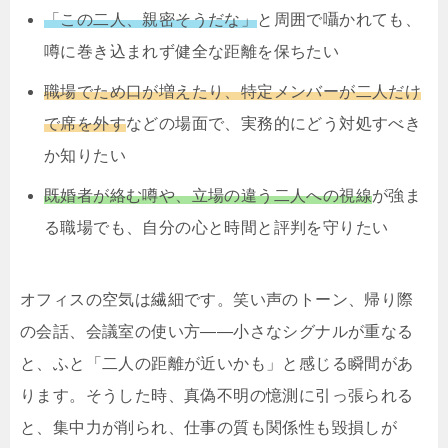
「この二人、親密そうだな」
と周囲で囁かれても、
噂に巻き込まれず健全な距離を保ちたい
職場でため口が増えたり、特定メンバーが二人だけ
で席を外す
などの場面で、実務的にどう対処すべき
か知りたい
既婚者が絡む噂や、立場の違う二人への視線
が強ま
る職場でも、自分の心と時間と評判を守りたい
オフィスの空気は繊細です。笑い声のトーン、帰り際
の会話、会議室の使い方——小さなシグナルが重なる
と、ふと「二人の距離が近いかも」と感じる瞬間があ
ります。そうした時、真偽不明の憶測に引っ張られる
と、集中力が削られ、仕事の質も関係性も毀損しが