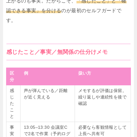
上がるのも事実。だからこそ、
「感じたこと」と「確
認できる事実」を分ける
のが最初のセルフガードで
す。
感じたこと／事実／無関係の仕分けメモ
区
例
扱い方
分
感
声が弾んでいる／距離
メモするが評価は保留。
じ
が近く見える
繰り返しや連続性を後で
た
確認
こ
と
事
13:05–13:30 会議室C
必要なら客観情報として
実
で2名で作業（予約ログ
上長へ共有可