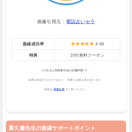
画像引用元：
電話占いセラ
復縁成功率
4.98
特典
10分無料クーポン
※本数値は
利用者43名の主観評価
です。
結果を保証するものではなく、効果には個人差があります。
詳細は
調査結果
をご覧ください。
富久藤先生の復縁サポートポイント