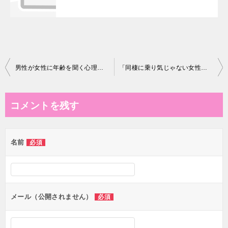
投
男性が女性に年齢を聞く心理とは？恋愛シーンで隠された本音と対応法
「同棲に乗り気じゃない女性心理」―彼女の本音と向き合うための解説
稿
ナ
コメントを残す
ビ
ゲ
名前
必須
ー
シ
ョ
ン
メール（公開されません）
必須