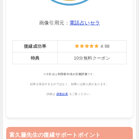
画像引用元：
電話占いセラ
復縁成功率
4.98
特典
10分無料クーポン
※本数値は
利用者43名の主観評価
です。
結果を保証するものではなく、効果には個人差があります。
詳細は
調査結果
をご覧ください。
富久藤先生の復縁サポートポイント