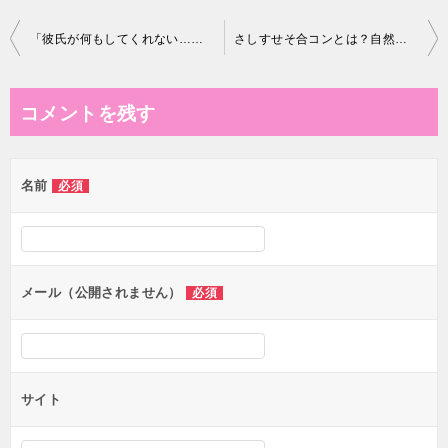
投
「彼氏が何もしてくれない…」冷たい態度の裏に隠された本音と恋愛心理
さしすせそ合コンとは？自然な褒め言葉で恋愛も人間関係も変わる会話術
稿
ナ
コメントを残す
ビ
ゲ
名前
必須
ー
シ
ョ
ン
メール（公開されません）
必須
サイト