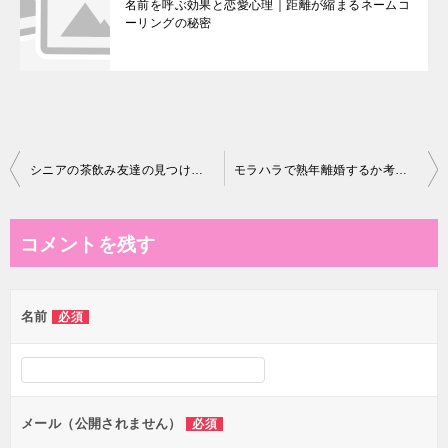
名前を呼ぶ効果と恋愛心理｜距離が縮まるネームコ
ーリングの秘密
投
シニアの茶飲み友達の見つけ方と続け方
モラハラで熟年離婚するか考えている女性に｜50代・60代女性の心に寄り添う優しいガイド
稿
ナ
コメントを残す
ビ
ゲ
名前
必須
ー
シ
ョ
ン
メール（公開されません）
必須