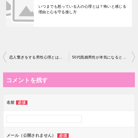
いつまでも怒っている人の心理とは？怖いと感じる
理由と心を守る接し方
投
恋人繋ぎをする男性心理とは？付き合っていない時の本音と脈ありサイン
50代既婚男性が本気になるときの心理と行動｜本命サインと恋の行方
稿
ナ
コメントを残す
ビ
ゲ
名前
必須
ー
シ
ョ
ン
メール（公開されません）
必須