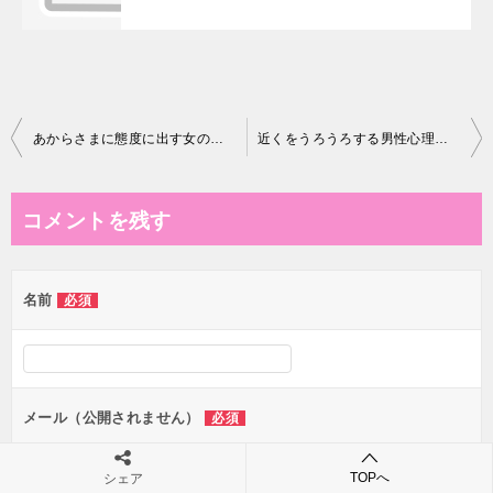
投
あからさまに態度に出す女の心理と対処法｜職場・恋愛で心を守る向き合い方
近くをうろうろする男性心理｜話しかけない本音と職場での行動の意味
稿
ナ
コメントを残す
ビ
ゲ
名前
必須
ー
シ
ョ
ン
メール（公開されません）
必須
TOPへ
シェア