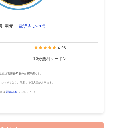
引用元：
電話占いセラ
4.98
10分無料クーポン
数値は
利用者43名の主観評価
です。
るものではなく、効果には個人差があります。
詳細は
調査結果
をご覧ください。