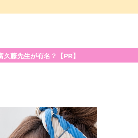
富久藤先生が有名？【PR】
ら