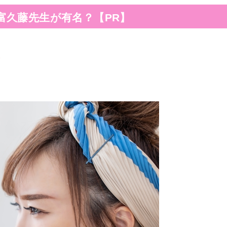
富久藤先生が有名？【PR】
ら