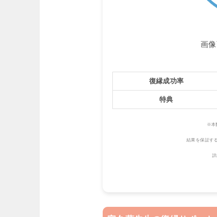
画像
復縁成功率
特典
※本
結果を保証す